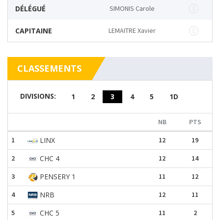
DÉLÉGUÉ
SIMONIS Carole
CAPITAINE
LEMAITRE Xavier
CLASSEMENTS
DIVISIONS:
1
2
3
4
5
1D
NB
PTS
1
LINX
12
19
2
CHC 4
12
14
3
PENSERY 1
11
12
4
NRB
12
11
5
CHC 5
11
2