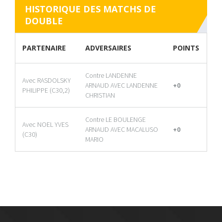
HISTORIQUE DES MATCHS DE
DOUBLE
PARTENAIRE
ADVERSAIRES
POINTS
Contre LANDENNE
Avec RASDOLSKY
ARNAUD AVEC LANDENNE
+0
PHILIPPE (C30,2)
CHRISTIAN
Contre LE BOULENGE
Avec NOEL YVES
ARNAUD AVEC MACALUSO
+0
(C30)
MARIO