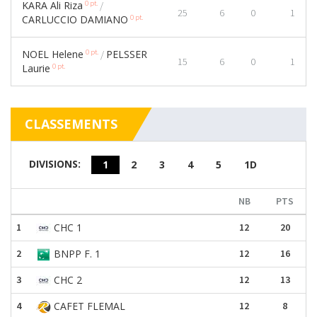
0 pt.
KARA Ali Riza
/
25
6
0
1
0 pt.
CARLUCCIO DAMIANO
0 pt.
NOEL Helene
PELSSER
/
15
6
0
1
0 pt.
Laurie
CLASSEMENTS
DIVISIONS:
1
2
3
4
5
1D
NB
PTS
1
CHC 1
12
20
2
BNPP F. 1
12
16
3
CHC 2
12
13
4
CAFET FLEMAL
12
8