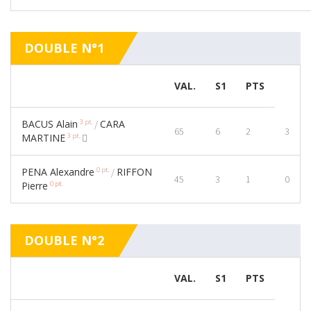
DOUBLE N°1
VAL.
S1
PTS
3 pt.
BACUS Alain
CARA
/
65
6
2
3
3 pt.
MARTINE
0 pt.
PENA Alexandre
RIFFON
/
45
3
1
0
0 pt.
Pierre
DOUBLE N°2
VAL.
S1
PTS