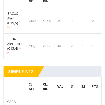
AFT
RIL
BACUS
Alain
C15,5
C15,5
35
4
0
0
0
(C15,5)
pt.
PENA
Alexandre
C15,4
C15,4
40
6
0
2
10
(C15,4)
pt.
SIMPLE N°2
CL.
CL.
VAL.
S1
S2
PTS
AFT
RIL
CARA