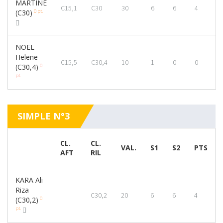
MARTINE
C15,1
C30
30
6
6
4
0 pt.
(C30)
NOEL
Helene
C15,5
C30,4
10
1
0
0
0
(C30,4)
pt.
SIMPLE N°3
CL.
CL.
VAL.
S1
S2
PTS
AFT
RIL
KARA Ali
Riza
C30,2
20
6
6
4
0
(C30,2)
pt.