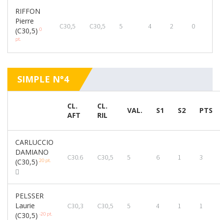
RIFFON
Pierre
C30,5
C30,5
5
4
2
0
0
(C30,5)
pt.
SIMPLE N°4
CL.
CL.
VAL.
S1
S2
PTS
AFT
RIL
CARLUCCIO
DAMIANO
C30.6
C30,5
5
6
1
3
20 pt.
(C30,5)
PELSSER
Laurie
C30,3
C30,5
5
4
1
1
-20 pt.
(C30,5)