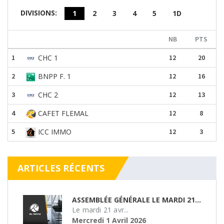
DIVISIONS:
1
2
3
4
5
1D
NB
PTS
1
CHC 1
12
20
2
BNPP F. 1
12
16
3
CHC 2
12
13
4
CAFET FLEMAL
12
8
5
ICC IMMO
12
3
ARTICLES RÉCENTS
ASSEMBLÉE GÉNÉRALE LE MARDI 21/04/26
Le mardi 21 avr...
Mercredi 1 Avril 2026