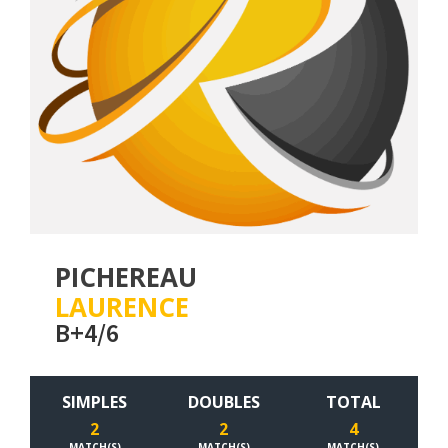
PICHEREAU
LAURENCE
B+4/6
SIMPLES
DOUBLES
TOTAL
2
2
4
MATCH(S)
MATCH(S)
MATCH(S)